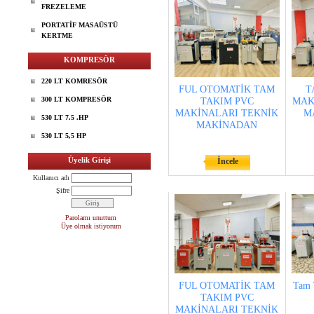
FREZELEME
PORTATİF MASAÜSTÜ
KERTME
KOMPRESÖR
220 LT KOMRESÖR
FUL OTOMATİK TAM
T
300 LT KOMPRESÖR
TAKIM PVC
MAK
MAKİNALARI TEKNİK
M
530 LT 7.5 .HP
MAKİNADAN
530 LT 5,5 HP
Üyelik Girişi
İncele
Kullanıcı adı
Şifre
Parolamı unuttum
Üye olmak istiyorum
FUL OTOMATİK TAM
Tam 
TAKIM PVC
MAKİNALARI TEKNİK