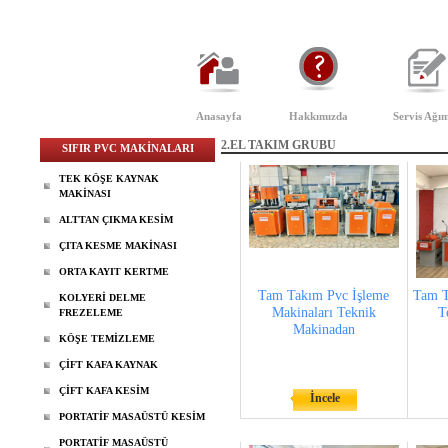
Anasayfa
Hakkımızda
Servis Ağım
2.EL TAKIM GRUBU
SIFIR PVC MAKİNALARI
TEK KÖŞE KAYNAK
MAKİNASI
ALTTAN ÇIKMA KESİM
ÇITA KESME MAKİNASI
ORTA KAYIT KERTME
Tam Takım Pvc İşleme
Tam T
KOLYERİ DELME
Makinaları Teknik
T
FREZELEME
Makinadan
KÖŞE TEMİZLEME
ÇİFT KAFA KAYNAK
ÇİFT KAFA KESİM
İncele
PORTATİF MASAÜSTÜ KESİM
PORTATİF MASAÜSTÜ