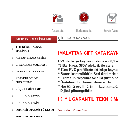
Anasayfa
Hakkımızda
Servis Ağım
ÇİFT KAFA KAYNAK
SIFIR PVC MAKİNALARI
TEK KÖŞE KAYNAK
MAKİNASI
İMALATTAN ÇİFT KAFA KAY
ALTTAN ÇIKMA KESİM
PVC iki köşe kaynak makinası ( 0,2 m
ÇITA KESME MAKİNASI
*6 Bar Hava, 380V elektrik ile çalışır
* Tüm PVC profillerin iki köşe kayna
ORTA KAYIT KERTME
* Buton kontrollüdür. Seri üretimde a
* Eritme, birleştirme ve Sıkıştırma bas
KOLYERİ DELME
* Ünitelerin bir tanesi derecelidir.
FREZELEME
* Her türlü profili 0,2mm kaynatma öz
KÖŞE TEMİZLEME
- Dijital göstergelidir.
ÇİFT KAFA KAYNAK
İKİ YIL GARANTİLİ TEKNIK 
ÇİFT KAFA KESİM
PORTATİF MASAÜSTÜ KESİM
Yorumlar
-
Yorum Yaz
PORTATİF MASAÜSTÜ