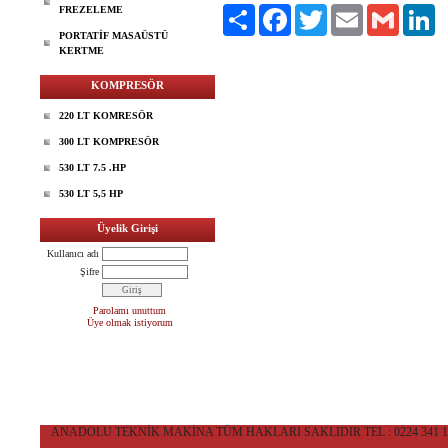
FREZELEME
Paylaş
Facebook
Twitter
Email
Gmail
Li
PORTATİF MASAÜSTÜ
KERTME
KOMPRESÖR
220 LT KOMRESÖR
300 LT KOMPRESÖR
530 LT 7.5 .HP
530 LT 5,5 HP
Üyelik Girişi
Kullanıcı adı
Şifre
Parolamı unuttum
Üye olmak istiyorum
ANADOLU TEKNİK MAKİNA TÜM HAKLARI SAKLIDIR TEL : 0224 341 10 36 CEP 