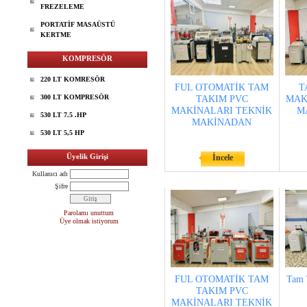
FREZELEME
PORTATİF MASAÜSTÜ
KERTME
KOMPRESÖR
220 LT KOMRESÖR
FUL OTOMATİK TAM
T
300 LT KOMPRESÖR
TAKIM PVC
MAK
MAKİNALARI TEKNİK
M
530 LT 7.5 .HP
MAKİNADAN
530 LT 5,5 HP
Üyelik Girişi
İncele
Kullanıcı adı
Şifre
Parolamı unuttum
Üye olmak istiyorum
FUL OTOMATİK TAM
Tam 
TAKIM PVC
MAKİNALARI TEKNİK