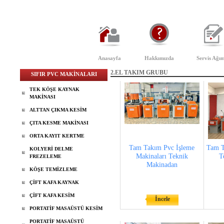
Anasayfa
Hakkımızda
Servis Ağım
2.EL TAKIM GRUBU
SIFIR PVC MAKİNALARI
TEK KÖŞE KAYNAK
MAKİNASI
ALTTAN ÇIKMA KESİM
ÇITA KESME MAKİNASI
ORTA KAYIT KERTME
Tam Takım Pvc İşleme
Tam T
KOLYERİ DELME
Makinaları Teknik
T
FREZELEME
Makinadan
KÖŞE TEMİZLEME
ÇİFT KAFA KAYNAK
ÇİFT KAFA KESİM
İncele
PORTATİF MASAÜSTÜ KESİM
PORTATİF MASAÜSTÜ