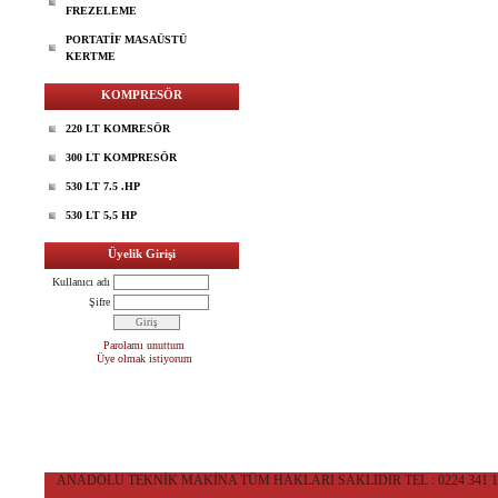
FREZELEME
PORTATİF MASAÜSTÜ
KERTME
KOMPRESÖR
220 LT KOMRESÖR
300 LT KOMPRESÖR
530 LT 7.5 .HP
530 LT 5,5 HP
Üyelik Girişi
Kullanıcı adı
Şifre
Parolamı unuttum
Üye olmak istiyorum
ANADOLU TEKNİK MAKİNA TÜM HAKLARI SAKLIDIR TEL : 0224 341 10 36 CEP 