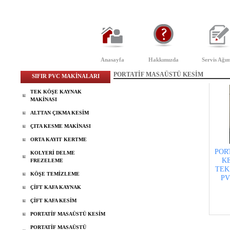
Anasayfa
Hakkımızda
Servis Ağım
PORTATİF MASAÜSTÜ KESİM
SIFIR PVC MAKİNALARI
TEK KÖŞE KAYNAK
MAKİNASI
ALTTAN ÇIKMA KESİM
ÇITA KESME MAKİNASI
ORTA KAYIT KERTME
POR
KOLYERİ DELME
K
FREZELEME
TEK
KÖŞE TEMİZLEME
PV
ÇİFT KAFA KAYNAK
ÇİFT KAFA KESİM
PORTATİF MASAÜSTÜ KESİM
PORTATİF MASAÜSTÜ