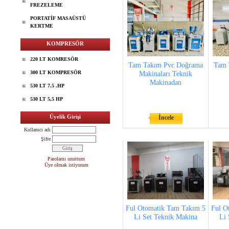
FREZELEME
PORTATİF MASAÜSTÜ
KERTME
KOMPRESÖR
220 LT KOMRESÖR
Tam Takım Pvc Doğrama
Tam 
300 LT KOMPRESÖR
Makinaları Teknik
Makinadan
530 LT 7.5 .HP
530 LT 5,5 HP
Üyelik Girişi
İncele
Kullanıcı adı
Şifre
Parolamı unuttum
Üye olmak istiyorum
Ful Otomatik Tam Takım 5
Ful O
Li Set Teknik Makina
Li 