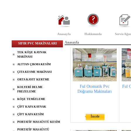
Anasayfa
Hakkımızda
Servis Ağım
Anasayfa
SIFIR PVC MAKİNALARI
TEK KÖŞE KAYNAK
MAKİNASI
ALTTAN ÇIKMA KESİM
ÇITA KESME MAKİNASI
ORTA KAYIT KERTME
Ful Otomatik Pvc
Ful 
KOLYERİ DELME
Doğrama Makinaları
FREZELEME
KÖŞE TEMİZLEME
ÇİFT KAFA KAYNAK
ÇİFT KAFA KESİM
İncele
PORTATİF MASAÜSTÜ KESİM
PORTATİF MASAÜSTÜ