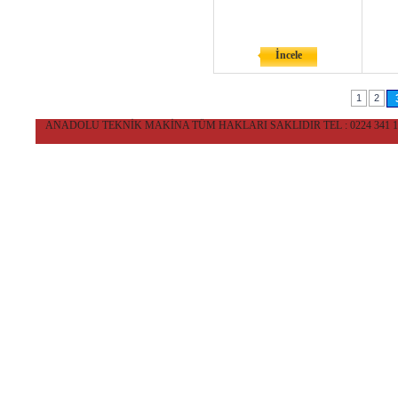
İncele
1
2
ANADOLU TEKNİK MAKİNA TÜM HAKLARI SAKLIDIR TEL : 0224 341 10 36 CEP 